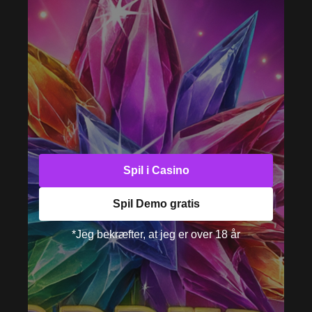
Spil i Casino
Spil Demo gratis
*Jeg bekræfter, at jeg er over 18 år