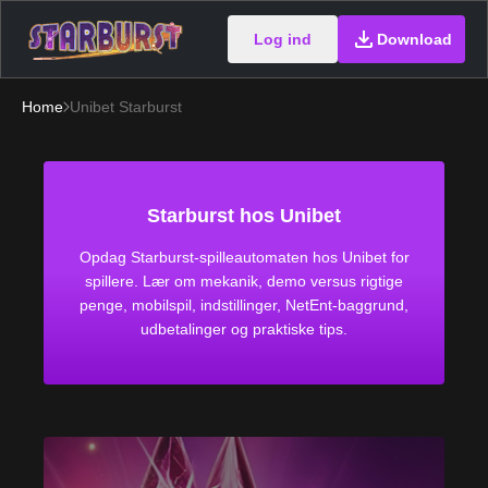
Log ind
Download
Home
Unibet Starburst
Starburst hos Unibet
Opdag Starburst-spilleautomaten hos Unibet for
spillere. Lær om mekanik, demo versus rigtige
penge, mobilspil, indstillinger, NetEnt-baggrund,
udbetalinger og praktiske tips.