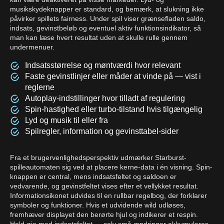
musikskydeknapper er standard, og bemærk, at slukning ikke
påvirker spillets fairness. Under spil viser grænsefladen saldo,
indsats, gevinstbeløb og eventuel aktiv funktionsindikator, så
man kan læse hvert resultat uden at skulle rulle gennem
undermenuer.
Indsatsstørrelse og møntværdi hvor relevant
Faste gevinstlinjer eller måder at vinde på — vist i
reglerne
Autoplay-indstillinger hvor tilladt af regulering
Spin-hastighed eller turbo-tilstand hvis tilgængelig
Lyd og musik til eller fra
Spilregler, information og gevinsttabel-sider
Fra et brugervenlighedsperspektiv udmærker Starburst-
spilleautomaten sig ved at placere kerne-data i én visning. Spin-
knappen er central, mens indsatsfeltet og saldoen er
vedvarende, og gevinstfeltet vises efter et vellykket resultat.
Informationsikonet udvides til en rullbar regelbog, der forklarer
symboler og funktioner. Hvis et udvidende wild udløses,
fremhæver displayet den berørte hjul og indikerer et respin.