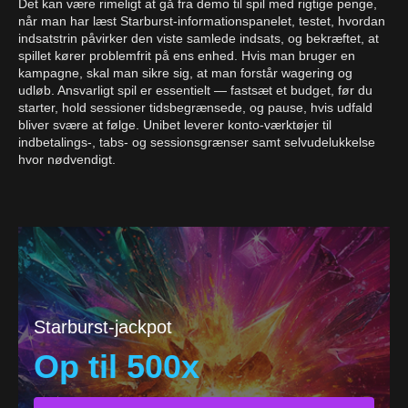
Det kan være rimeligt at gå fra demo til spil med rigtige penge,
når man har læst Starburst-informationspanelet, testet, hvordan
indsatstrin påvirker den viste samlede indsats, og bekræftet, at
spillet kører problemfrit på ens enhed. Hvis man bruger en
kampagne, skal man sikre sig, at man forstår wagering og
udløb. Ansvarligt spil er essentielt — fastsæt et budget, før du
starter, hold sessioner tidsbegrænsede, og pause, hvis udfald
bliver svære at følge. Unibet leverer konto-værktøjer til
indbetalings-, tabs- og sessionsgrænser samt selvudelukkelse
hvor nødvendigt.
Starburst-jackpot
Op til 500x