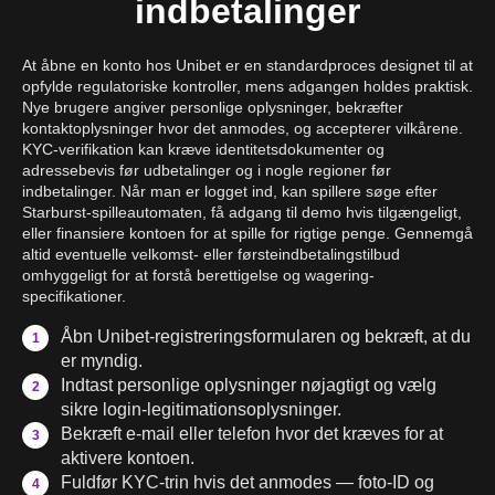
indbetalinger
At åbne en konto hos Unibet er en standardproces designet til at
opfylde regulatoriske kontroller, mens adgangen holdes praktisk.
Nye brugere angiver personlige oplysninger, bekræfter
kontaktoplysninger hvor det anmodes, og accepterer vilkårene.
KYC-verifikation kan kræve identitetsdokumenter og
adressebevis før udbetalinger og i nogle regioner før
indbetalinger. Når man er logget ind, kan spillere søge efter
Starburst-spilleautomaten, få adgang til demo hvis tilgængeligt,
eller finansiere kontoen for at spille for rigtige penge. Gennemgå
altid eventuelle velkomst- eller førsteindbetalingstilbud
omhyggeligt for at forstå berettigelse og wagering-
specifikationer.
Åbn Unibet-registreringsformularen og bekræft, at du
er myndig.
Indtast personlige oplysninger nøjagtigt og vælg
sikre login-legitimationsoplysninger.
Bekræft e-mail eller telefon hvor det kræves for at
aktivere kontoen.
Fuldfør KYC-trin hvis det anmodes — foto-ID og