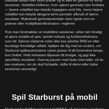
statistisk afkast over store prøver og er ikke en garanti for korte
sessioner. Volatilitet indikerer, hvor ujævnt gevinster kan fordeles
— lavere volatilitet kan betyde hyppigere små hits, mens højere
volatilitet kan betyde længere tørre perioder afbrudt af større
resultater. Maksimalt gevinstpotentiale vises typisk som en
grænse eller multiplikatorillustration i reglerne.
Hvis man foretrækker at modellere sessioner, virker det rimeligt
at spore antallet af spin, samlet indsats og funktionsfrekvens
over tid. Selvom sådanne noter ikke kan påvirke RNG'en eller
forudsige fremtidige udfald, hjælper de dig med at vurdere, om
Starburst-spilleautomatens rytme passer til dit foretrukne tempo
hos Unibet. Hold indsatsen tilpasset dit budget, og jagt ikke
specifikke resultater. Overvej pauser med faste intervaller, så du
kan evaluere, om du skal fortsætte, skifte til demo eller lukke
sessionen ansvarligt.
Spil Starburst på mobil