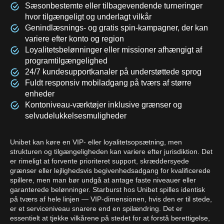
Sæsonbestemte eller tilbagevendende turneringer
hvor tilgængeligt og underlagt vilkår
Genindlæsnings- og gratis spin-kampagner, der kan
variere efter konto og region
Loyalitetsbelønninger eller missioner afhængigt af
programtilgængelighed
24/7 kundesupportkanaler på understøttede sprog
Fuldt responsiv mobiladgang på tværs af større
enheder
Kontoniveau-værktøjer inklusive grænser og
selvudelukkelsesmuligheder
Unibet kan køre en VIP- eller loyalitetsopsætning, men
strukturen og tilgængeligheden kan variere efter jurisdiktion. Det
er rimeligt at forvente prioriteret support, skræddersyede
grænser eller lejlighedsvis begivenhedsadgang for kvalificerede
spillere, men man bør undgå at antage faste niveauer eller
garanterede belønninger. Starburst hos Unibet spilles identisk
på tværs af hele linjen — VIP-dimensionen, hvis den er til stede,
er et serviceniveau snarere end en spilændring. Det er
essentielt at tjekke vilkårene på stedet for at forstå berettigelse,