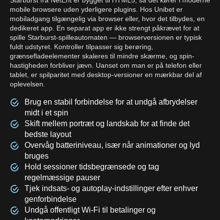
Starburst fra NetEnt er bygget til HTML5, så det kører i moderne
mobile browsere uden yderligere plugins. Hos Unibet er
mobiladgang tilgængelig via browser eller, hvor det tilbydes, en
dedikeret app. En separat app er ikke strengt påkrævet for at
spille Starburst-spilleautomaten — browserversionen er typisk
fuldt udstyret. Kontroller tilpasser sig berøring,
grænsefladeelementer skaleres til mindre skærme, og spin-
hastigheden forbliver jævn. Uanset om man er på telefon eller
tablet, er spilparitet med desktop-versioner en mærkbar del af
oplevelsen.
Brug en stabil forbindelse for at undgå afbrydelser
midt i et spin
Skift mellem portræt og landskab for at finde det
bedste layout
Overvåg batteriniveau, især når animationer og lyd
bruges
Hold sessioner tidsbegrænsede og tag
regelmæssige pauser
Tjek indsats- og autoplay-indstillinger efter enhver
genforbindelse
Undgå offentligt Wi-Fi til betalinger og