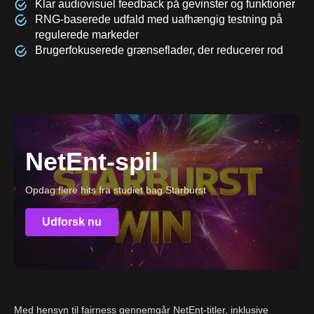
Klar audiovisuel feedback på gevinster og funktioner
RNG-baserede udfald med uafhængig testning på
regulerede markeder
Brugerfokuserede grænseflader, der reducerer rod
NetEnt-spil
Opdag flere hits fra studiet bag Starburst
Udforsk nu
Med hensyn til fairness gennemgår NetEnt-titler, inklusive