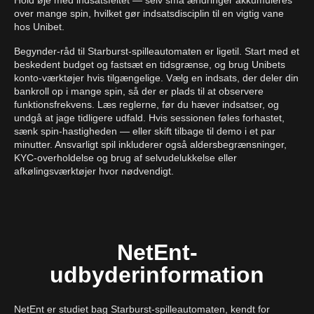
Hold øje med indsatsfeltet — selv små ændringer akkumuleres
over mange spin, hvilket gør indsatsdisciplin til en vigtig vane
hos Unibet.
Begynder-råd til Starburst-spilleautomaten er ligetil. Start med et
beskedent budget og fastsæt en tidsgrænse, og brug Unibets
konto-værktøjer hvis tilgængelige. Vælg en indsats, der deler din
bankroll op i mange spin, så der er plads til at observere
funktionsfrekvens. Læs reglerne, før du hæver indsatser, og
undgå at jage tidligere udfald. Hvis sessionen føles forhastet,
sænk spin-hastigheden — eller skift tilbage til demo i et par
minutter. Ansvarligt spil inkluderer også aldersbegrænsninger,
KYC-overholdelse og brug af selvudelukkelse eller
afkølingsværktøjer hvor nødvendigt.
NetEnt-
udbyderinformation
NetEnt er studiet bag Starburst-spilleautomaten, kendt for