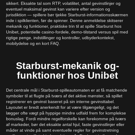
sikkert. Eksakte tal som RTP, volatilitet, antal gevinstlinjer og
eventuel maksimal gevinst kan variere efter version og
jurisdiktion — spillere bør tjekke Starburst-informationsskærmen
inde i spilklienten, før de spinner. Denne anmeldelse skitserer
mekanik og funktioner, praktiske trin til at spille Starburst hos
Unibet, potentielle casino-fordele, demo-tilstand versus spil med
rigtige penge, indstillinger og kontroller, udbyderkontekst,
mobilydelse og en kort FAQ.
Starburst-mekanik og-
funktioner hos Unibet
Det centrale mål i Starburst-spilleautomaten er at få matchende
symboler til at flugte på tværs af det aktive mønster, så spillet
registrerer en gevinst baseret på sin interne gevinsttabel.
Layoutet er bredt anerkendt for at være tilgængeligt, og det
lægger ofte vægt på hyppige mindre udfald frem for komplekse
bonuslag. Fordi mindre regelforskelle kan forekomme på tværs
af markeder, bør det eksakte antal hjul, faste gevinstlinjer eller
måder at vinde på samt eventuelle regler for gevinstretning