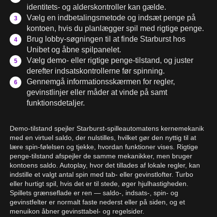
identitets- og alderskontroller kan gælde.
Vælg en indbetalingsmetode og indsæt penge på
kontoen, hvis du planlægger spil med rigtige penge.
Brug lobby-søgningen til at finde Starburst hos
Unibet og åbne spilpanelet.
Vælg demo- eller rigtige penge-tilstand, og juster
derefter indsatskontrollerne før spinning.
Gennemgå informationsskærmen for regler,
gevinstlinjer eller måder at vinde på samt
funktionsdetaljer.
Demo-tilstand spejler Starburst-spilleautomatens kernemekanik
med en virtuel saldo, der nulstilles, hvilket gør den nyttig til at
lære spin-følelsen og tjekke, hvordan funktioner vises. Rigtige
penge-tilstand afspejler de samme mekanikker, men bruger
kontoens saldo. Autoplay, hvor det tillades af lokale regler, kan
indstille et valgt antal spin med tab- eller gevinstlofter. Turbo
eller hurtigt spil, hvis det er til stede, øger hjulhastigheden.
Spillets grænseflade er ren — saldo-, indsats-, spin- og
gevinstfelter er normalt faste nederst eller på siden, og et
menuikon åbner gevinsttabel- og regelsider.