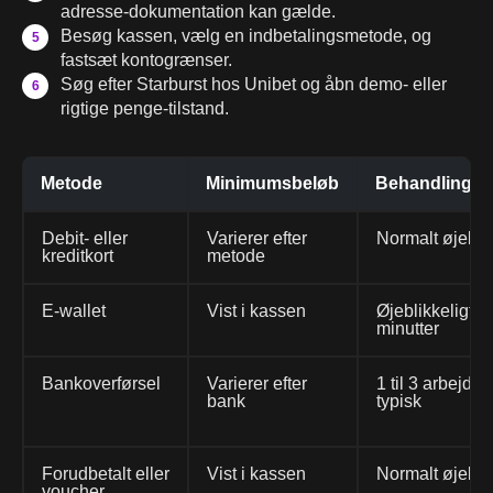
adresse-dokumentation kan gælde.
Besøg kassen, vælg en indbetalingsmetode, og
fastsæt kontogrænser.
Søg efter Starburst hos Unibet og åbn demo- eller
rigtige penge-tilstand.
Metode
Minimumsbeløb
Behandlingsh
Debit- eller
Varierer efter
Normalt øjeblik
kreditkort
metode
E-wallet
Vist i kassen
Øjeblikkeligt til
minutter
Bankoverførsel
Varierer efter
1 til 3 arbejds
bank
typisk
Forudbetalt eller
Vist i kassen
Normalt øjeblik
voucher